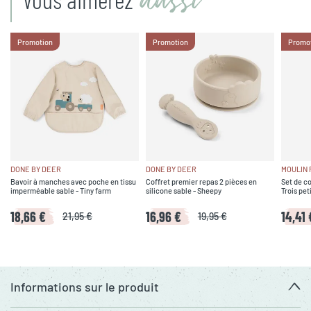
aussi
Promotion
Promotion
Promo
DONE BY DEER
DONE BY DEER
MOULIN 
Bavoir à manches avec poche en tissu
Coffret premier repas 2 pièces en
Set de co
imperméable sable - Tiny farm
silicone sable - Sheepy
Trois pet
18,66 €
16,96 €
14,41 
21,95 €
19,95 €
Informations sur le produit