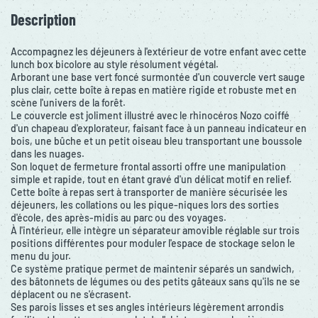
Description
Accompagnez les déjeuners à l'extérieur de votre enfant avec cette
lunch box bicolore au style résolument végétal.
Arborant une base vert foncé surmontée d'un couvercle vert sauge
plus clair, cette boîte à repas en matière rigide et robuste met en
scène l'univers de la forêt.
Le couvercle est joliment illustré avec le rhinocéros Nozo coiffé
d'un chapeau d'explorateur, faisant face à un panneau indicateur en
bois, une bûche et un petit oiseau bleu transportant une boussole
dans les nuages.
Son loquet de fermeture frontal assorti offre une manipulation
simple et rapide, tout en étant gravé d'un délicat motif en relief.
Cette boîte à repas sert à transporter de manière sécurisée les
déjeuners, les collations ou les pique-niques lors des sorties
d'école, des après-midis au parc ou des voyages.
À l'intérieur, elle intègre un séparateur amovible réglable sur trois
positions différentes pour moduler l'espace de stockage selon le
menu du jour.
Ce système pratique permet de maintenir séparés un sandwich,
des bâtonnets de légumes ou des petits gâteaux sans qu'ils ne se
déplacent ou ne s'écrasent.
Ses parois lisses et ses angles intérieurs légèrement arrondis