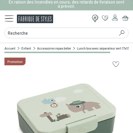
En raison des incendies en cours, des retards de livraison sont
Aller au contenu principal
à prévoir.
Recherche
Accueil
Enfant
Accessoires repas bébé
Lunch box avec séparateur vert 17x13cm 
Promotion
Zoomer sur l'image