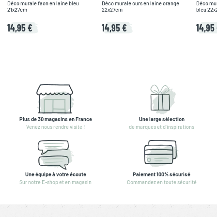
Déco murale faon en laine bleu
Déco murale ours en laine orange
Déco mura
21x27cm
22x27cm
bleu 22
14,95 €
14,95 €
14,95
Plus de 30 magasins en France
Une large sélection
Venez nous rendre visite !
de marques et d'inspirations
Une équipe à votre écoute
Paiement 100% sécurisé
Sur notre E-shop et en magasin
Commandez en toute sécurité