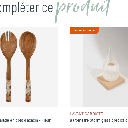
produit
compléter ce
Dernières pièces
L'AVANT GARDISTE
alade en bois d'acacia - Fleur
Baromètre Storm glass prédicti