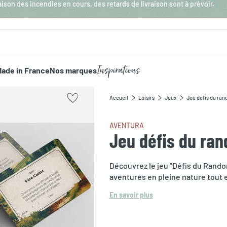
aison des incendies en cours, des retards de livraison sont à prévoir.
Inspirations
ade in France
Nos marques
Accueil
Loisirs
Jeux
Jeu défis du ra
AVENTURA
Jeu défis du ra
Découvrez le jeu "Défis du Rando
aventures en pleine nature tout e
En savoir plus