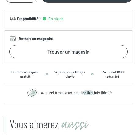
Disponibilité
:
En stock
Retrait en magasin
:
Trouver un magasin
Retrait en magasin
14 jours pour changer
Paiement 100%
gratuit
d’avis
sécurisé
Avec cet achat vous cumulez
14
points fidélité
aussi
Vous aimerez