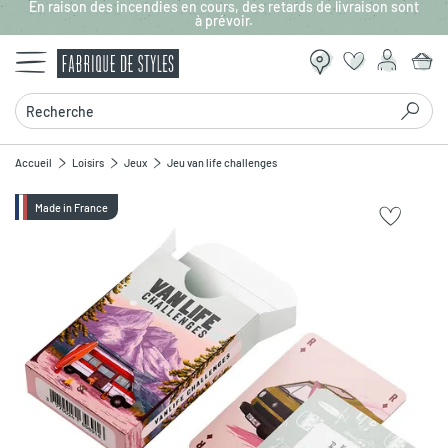
En raison des incendies en cours, des retards de livraison sont
Aller au contenu principal
à prévoir.
Recherche
Accueil
Loisirs
Jeux
Jeu van life challenges
Made in France
Zoomer sur l'image