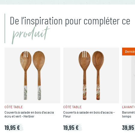
De l’inspiration pour compléter ce
produit
Derniè
CÔTÉ TABLE
CÔTÉ TABLE
L'AVANT
Couverts à salade en bois d'acacia
Couverts à salade en bois d'acacia -
Baromètr
écru et vert - Herbier
Fleur
temps
19,95 €
19,95 €
39,95