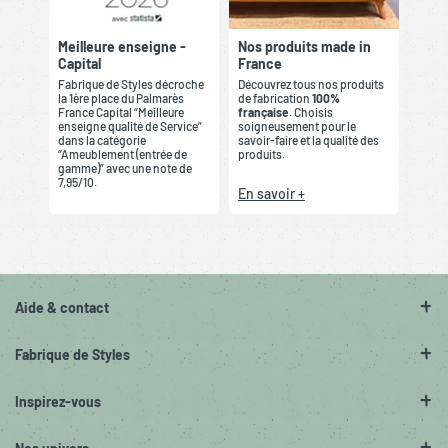
Meilleure enseigne -
Nos produits made in
Capital
France
Fabrique de Styles décroche
Découvrez tous nos produits
la 1ère place du Palmarès
de fabrication
100%
France Capital “Meilleure
française
. Choisis
enseigne qualité de Service”
soigneusement pour le
dans la catégorie
savoir-faire et la qualité des
“Ameublement (entrée de
produits.
gamme)” avec une note de
7,95/10.
En savoir +
Aide & contact
Fabrique de Styles
Inspirez-vous