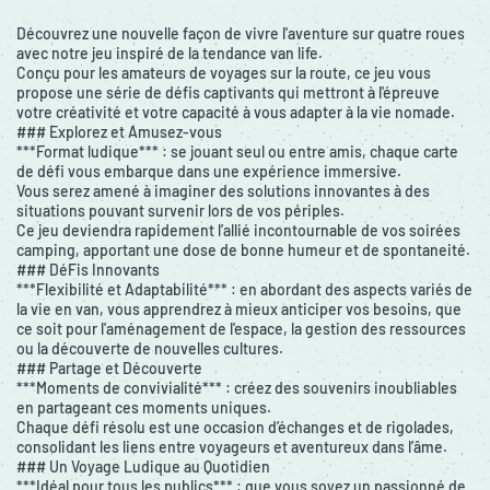
Découvrez une nouvelle façon de vivre l'aventure sur quatre roues
avec notre jeu inspiré de la tendance van life.
Conçu pour les amateurs de voyages sur la route, ce jeu vous
propose une série de défis captivants qui mettront à l'épreuve
votre créativité et votre capacité à vous adapter à la vie nomade.
### Explorez et Amusez-vous
***Format ludique*** : se jouant seul ou entre amis, chaque carte
de défi vous embarque dans une expérience immersive.
Vous serez amené à imaginer des solutions innovantes à des
situations pouvant survenir lors de vos périples.
Ce jeu deviendra rapidement l’allié incontournable de vos soirées
camping, apportant une dose de bonne humeur et de spontaneité.
### DéFis Innovants
***Flexibilité et Adaptabilité*** : en abordant des aspects variés de
la vie en van, vous apprendrez à mieux anticiper vos besoins, que
ce soit pour l'aménagement de l'espace, la gestion des ressources
ou la découverte de nouvelles cultures.
### Partage et Découverte
***Moments de convivialité*** : créez des souvenirs inoubliables
en partageant ces moments uniques.
Chaque défi résolu est une occasion d’échanges et de rigolades,
consolidant les liens entre voyageurs et aventureux dans l’âme.
### Un Voyage Ludique au Quotidien
***Idéal pour tous les publics*** : que vous soyez un passionné de