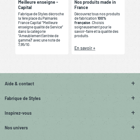
Meilleure enseigne -
Nos produits made in
Capital
France
Fabrique de Styles décroche
Découvrez tous nos produits
la 1ère place du Palmarès
de fabrication
100%
France Capital “Meilleure
française
. Choisis
enseigne qualité de Service”
soigneusement pour le
dans la catégorie
savoir-faire et la qualité des
“Ameublement (entrée de
produits.
gamme)” avec une note de
7,95/10.
En savoir +
Aide & contact
Fabrique de Styles
Inspirez-vous
Nos univers