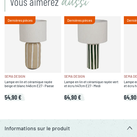
aussi
Vous aimerez
Dernières pièces
Dernières pièces
Derniè
SEMA DESIGN
SEMA DESIGN
SEMA DE
Lampe en lin et céramique rayée
Lampe en lin et céramique rayée vert
Lampe en
beige et blanc h46cm E27 - Paese
et écru h47cm E27 - Medi
et écru 
54,90 €
64,90 €
64,90
Informations sur le produit