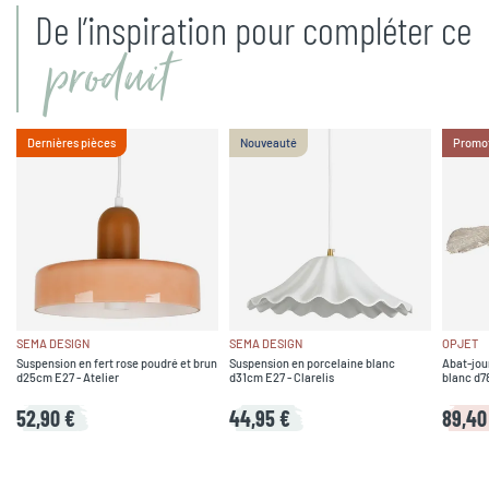
De l’inspiration pour compléter ce
produit
Dernières pièces
Nouveauté
Promo
SEMA DESIGN
SEMA DESIGN
OPJET
Suspension en fert rose poudré et brun
Suspension en porcelaine blanc
Abat-jou
d25cm E27 - Atelier
d31cm E27 - Clarelis
blanc d7
52,90 €
44,95 €
89,40