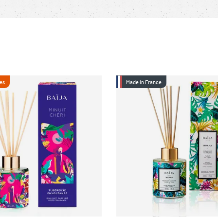
es
Made in France