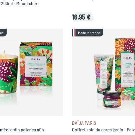
 200ml - Minuit chéri
16,95 €
nce
Made in France
BAÏJA PARIS
mée jardin pallanca 40h
Coffret soin du corps jardin - Pall