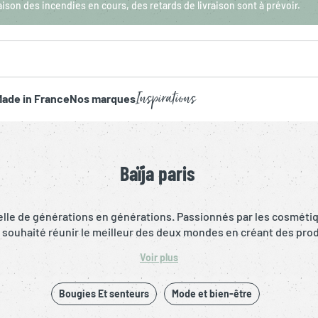
aison des incendies en cours, des retards de livraison sont à prévoir.
Inspirations
ade in France
Nos marques
Baïja paris
velle de générations en générations. Passionnés par les cosmétiq
t souhaité réunir le meilleur des deux mondes en créant des prod
 et colorés, un vrai remède anti-grisaille. Qui a dit que la cosm
Voir plus
t formulés et fabriqués en France et avec des ingrédients d’origine
Bougies Et senteurs
Mode et bien-être