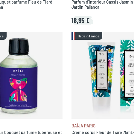
quet parfumé Fleu de Tiaré
Parfum d'interieur Cassis Jasmin
na
Jardin Pallanca
18,95 €
nce
Made in France
BAÏJA PARIS
ur bouquet parfumé tubéreuse et
Crème corps Fleur de Tiaré 75mL