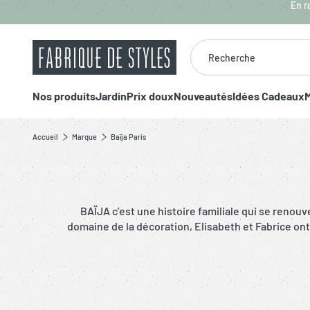
Aller au contenu principal
En r
Recherche
Nos produits
Jardin
Prix doux
Nouveautés
Idées Cadeaux
M
Accueil
Marque
Baïja Paris
BAÏJA c’est une histoire familiale qui se renou
domaine de la décoration, Elisabeth et Fabrice on
adore cette marque positive et ses produits joyeux
en plus les produits son