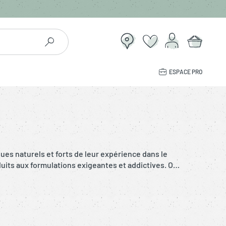
ESPACE PRO
ues naturels et forts de leur expérience dans le
uits aux formulations exigeantes et addictives. On
étique devait être morose et sérieuse ? Alors quand
 naturelle : on dit oui !