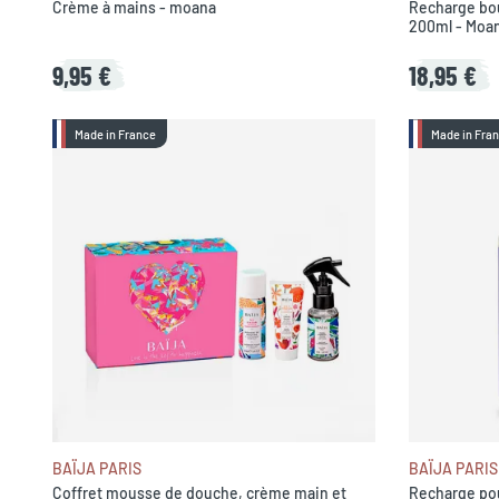
Crème à mains - moana
Recharge bou
200ml - Moa
9,95 €
18,95 €
Made in France
Made in Fra
BAÏJA PARIS
BAÏJA PARIS
Coffret mousse de douche, crème main et
Recharge po