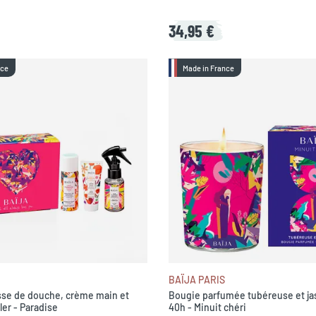
34,95 €
nce
Made in France
BAÏJA PARIS
sse de douche, crème main et
Bougie parfumée tubéreuse et j
ler - Paradise
40h - Minuit chéri