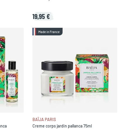
19,95 €
Made in France
BAÏJA PARIS
anca
Creme corps jardin pallanca 75ml