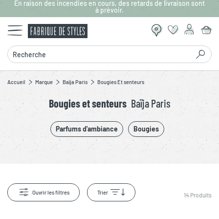
En raison des incendies en cours, des retards de livraison sont
Aller au contenu principal
à prévoir.
Recherche
Accueil
Marque
Baïja Paris
Bougies Et senteurs
Bougies et senteurs
Baïja Paris
Parfums d'ambiance
Bougies
Ouvrir les filtres
Trier
14
Produits