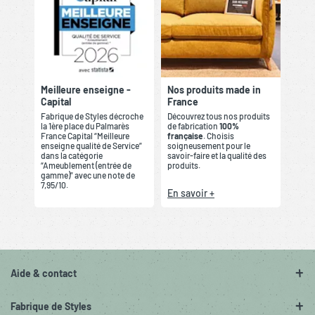
Meilleure enseigne -
Nos produits made in
Capital
France
Fabrique de Styles décroche
Découvrez tous nos produits
la 1ère place du Palmarès
de fabrication
100%
France Capital “Meilleure
française
. Choisis
enseigne qualité de Service”
soigneusement pour le
dans la catégorie
savoir-faire et la qualité des
“Ameublement (entrée de
produits.
gamme)” avec une note de
7,95/10.
En savoir +
Aide & contact
Fabrique de Styles