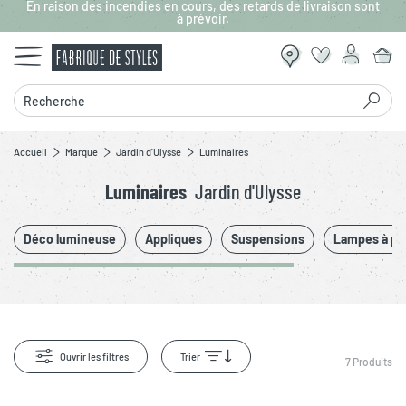
En raison des incendies en cours, des retards de livraison sont
Aller au contenu principal
à prévoir.
Recherche
Accueil
Marque
Jardin d'Ulysse
Luminaires
Luminaires
Jardin d'Ulysse
Déco lumineuse
Appliques
Suspensions
Lampes à po
Ouvrir les filtres
Trier
7
Produits