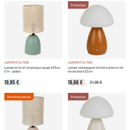
Promotion
JARDIN D'ULYSSE
JARDIN D'ULYSSE
Lampe en lin et céramique sauge h33cm
Lampe champignon tactile à piles en fer
E14 - Jadea
terracotta h22cm
19,95 €
18,66 €
21,95 €
Dernières pièces
Promotion