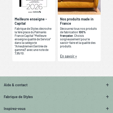
Meilleure enseigne -
Nos produits made in
Capital
France
Fabrique de Styles décroche
Découvrez tous nos produits
la 1ère place du Palmarès
de fabrication
100%
France Capital “Meilleure
française
. Choisis
enseigne qualité de Service”
soigneusement pour le
dans la catégorie
savoir-faire et la qualité des
“Ameublement (entrée de
produits.
gamme)” avec une note de
7,95/10.
En savoir +
Aide & contact
Fabrique de Styles
Inspirez-vous