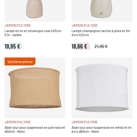
JARDIN D'ULYSSE
JARDIN D'ULYSSE
Lampe en lin et céramique rose h33cm
Lampe champignon tactile à piles en fer
E14 - Jadea
écru h22cm
19,95 €
18,66 €
21,95 €
Dernières pièces
JARDIN D'ULYSSE
JARDIN D'ULYSSE
Abat-jour pour suspension en jute naturel
Abat-jour pour suspension en métal et lin
d50cm - Noho
écru d60cm - Noho