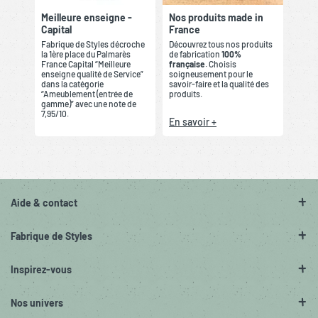
Meilleure enseigne -
Nos produits made in
Capital
France
Fabrique de Styles décroche
Découvrez tous nos produits
la 1ère place du Palmarès
de fabrication
100%
France Capital “Meilleure
française
. Choisis
enseigne qualité de Service”
soigneusement pour le
dans la catégorie
savoir-faire et la qualité des
“Ameublement (entrée de
produits.
gamme)” avec une note de
7,95/10.
En savoir +
Aide & contact
Fabrique de Styles
Inspirez-vous
Nos univers