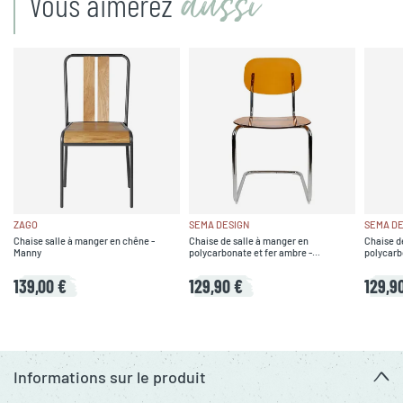
aussi
Vous aimerez
ZAGO
SEMA DESIGN
SEMA DE
Chaise salle à manger en chêne -
Chaise de salle à manger en
Chaise d
Manny
polycarbonate et fer ambre -
polycarb
Seventies
139,00 €
129,90 €
129,9
Informations sur le produit