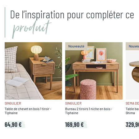
De l’inspiration pour compléter ce
produit
Nouveauté
Nouve
SINGULIER
SINGULIER
SEMA DE
Table de chevet en bois 1 tiroir -
Bureau 2 tiroirs 1 niche en bois -
Table ba
Tiphaine
Tiphaine
Shima
64,90 €
169,90 €
329,9