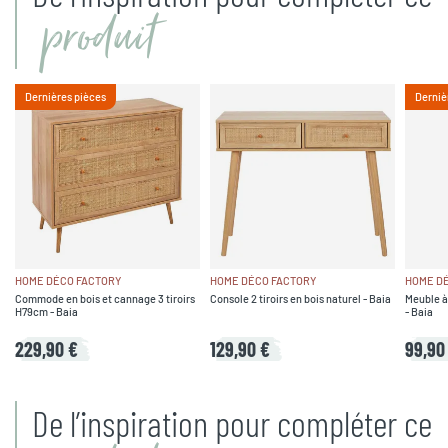
produit
Dernières pièces
Derniè
HOME DÉCO FACTORY
HOME DÉCO FACTORY
HOME D
Commode en bois et cannage 3 tiroirs
Console 2 tiroirs en bois naturel - Baia
Meuble à
H79cm - Baia
- Baia
229,90 €
129,90 €
99,90
De l’inspiration pour compléter ce