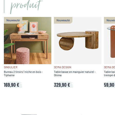
produit
Nouveauté
Nouveauté
Nouve
SINGULIER
SEMA DESIGN
SEMA DE
Bureau 2 tiroirs 1 niche en bois -
Table basse en manguier naturel -
Table bas
Tiphaine
Shima
trempé d
169,90 €
329,90 €
59,90