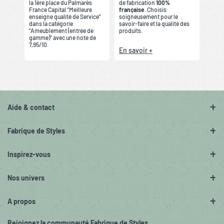
la 1ère place du Palmarès
de fabrication
100%
France Capital “Meilleure
française
. Choisis
enseigne qualité de Service”
soigneusement pour le
dans la catégorie
savoir-faire et la qualité des
“Ameublement (entrée de
produits.
gamme)” avec une note de
7,95/10.
En savoir +
Aide & contact
Fabrique de Styles
Inspirez-vous
Nos univers
A propos
Rejoignez la communauté Fabrique de Styles