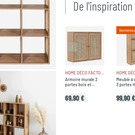
De l'inspiratio
Dernières 
HOME DÉCO FACTORY
Armoire murale 2
Meuble à 
portes bois et
3 portes 
cannage 60xh50cm -
Baia
Baia
69,90 €
99,90 