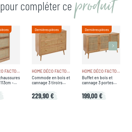
produit
n pour compléter ce
pièces
Dernières pièces
Dernières pièces
HOME DÉCO FACTORY
HOME DÉCO FACTORY
HOME DÉCO FACTORY
chaussures
Commode en bois et
Buffet en bois et
H113cm -
cannage 3 tiroirs
cannage 3 portes
H79cm - Baia
L115cm - Baia
€
229,90 €
199,00 €