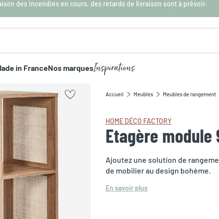
aison des incendies en cours, des retards de livraison sont à prévoir.
Inspirations
ade in France
Nos marques
Accueil
Meubles
Meubles de rangement
HOME DÉCO FACTORY
Etagère module 
Ajoutez une solution de rangement
de mobilier au design bohème.
En savoir plus