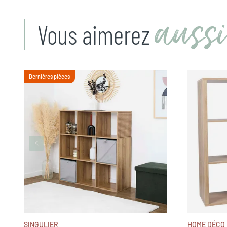
aussi
Vous aimerez
Dernières pièces
SINGULIER
HOME DÉCO