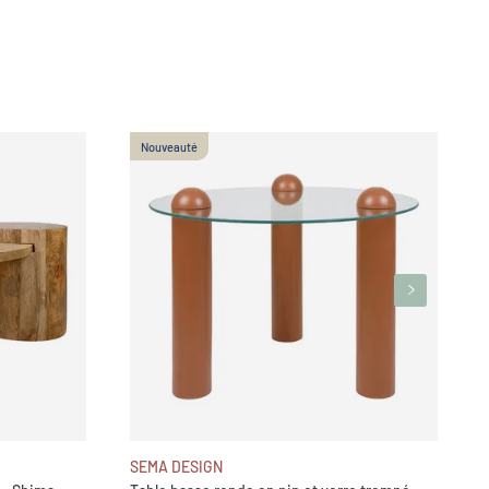
Nouveauté
M
-
SEMA DESIGN