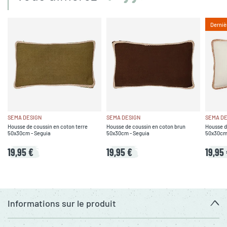
Derniè
SEMA DESIGN
SEMA DESIGN
SEMA DE
Housse de coussin en coton terre
Housse de coussin en coton brun
Housse d
50x30cm - Seguia
50x30cm - Seguia
50x30cm 
19,95 €
19,95 €
19,95
Informations sur le produit