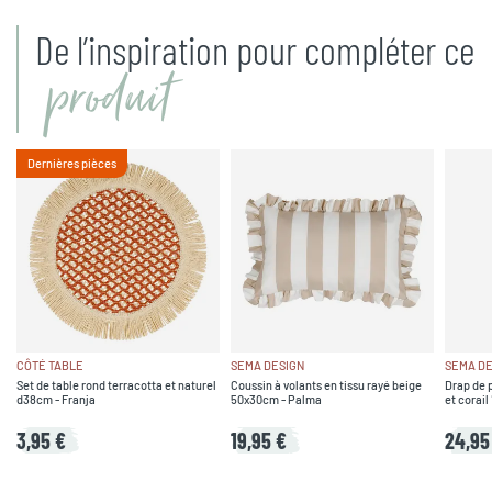
De l’inspiration pour compléter ce
produit
Dernières pièces
CÔTÉ TABLE
SEMA DESIGN
SEMA DE
Set de table rond terracotta et naturel
Coussin à volants en tissu rayé beige
Drap de p
d38cm - Franja
50x30cm - Palma
et corai
3,95 €
19,95 €
24,95