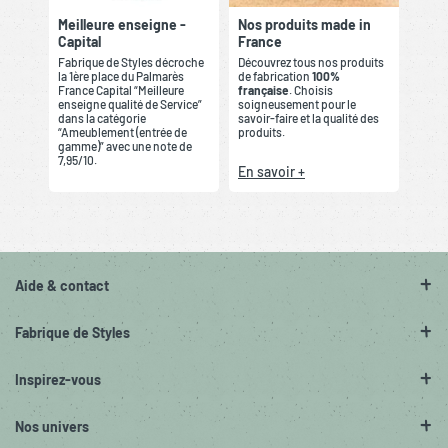
Meilleure enseigne -
Nos produits made in
Capital
France
Fabrique de Styles décroche
Découvrez tous nos produits
la 1ère place du Palmarès
de fabrication
100%
France Capital “Meilleure
française
. Choisis
enseigne qualité de Service”
soigneusement pour le
dans la catégorie
savoir-faire et la qualité des
“Ameublement (entrée de
produits.
gamme)” avec une note de
7,95/10.
En savoir +
Aide & contact
Fabrique de Styles
Inspirez-vous
Nos univers