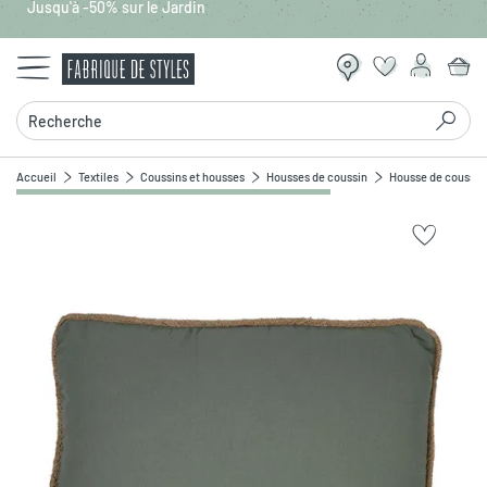
Jusqu'à -50% sur le Jardin
Aller au contenu principal
Recherche
Accueil
Textiles
Coussins et housses
Housses de coussin
Housse de coussin
Zoomer sur l'image