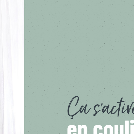
Ça s’activ
en coul