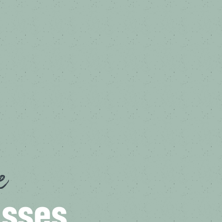
e
isses