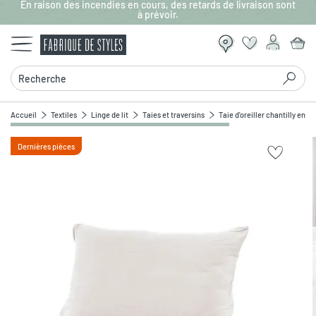
En raison des incendies en cours, des retards de livraison sont
Aller au contenu principal
à prévoir.
Recherche
Accueil
Textiles
Linge de lit
Taies et traversins
Taie d'oreiller chantilly en 
Dernières pièces
Zoomer sur l'image