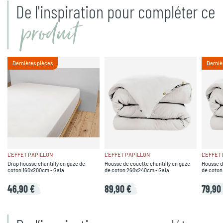
De l'inspiration pour compléter ce
produit
Dernières pièces
Derniè
L'EFFET PAPILLON
L'EFFET PAPILLON
L'EFFET
Drap housse chantilly en gaze de
Housse de couette chantilly en gaze
Housse d
coton 160x200cm - Gaia
de coton 260x240cm - Gaia
de coton
46,90 €
89,90 €
79,90