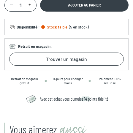
AJOUTER AU PANIER
Disponibilité
:
Stock faible
(
5 en stock
)
Retrait en magasin
:
Trouver un magasin
Retrait en magasin
14 jours pour changer
Paiement 100%
gratuit
d’avis
sécurisé
Avec cet achat vous cumulez
14
points fidélité
aussi
Vous aimerez