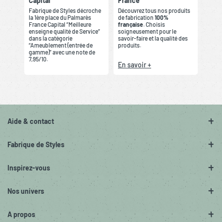
Capital
France
Fabrique de Styles décroche
Découvrez tous nos produits
la 1ère place du Palmarès
de fabrication
100%
France Capital “Meilleure
française
. Choisis
enseigne qualité de Service”
soigneusement pour le
dans la catégorie
savoir-faire et la qualité des
“Ameublement (entrée de
produits.
gamme)” avec une note de
7,95/10.
En savoir +
Aide & contact
Fabrique de Styles
Inspirez-vous
Nos univers
A propos