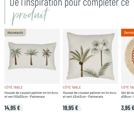
De l’inspiration pour compléter ce
produit
Nouveauté
Derniè
CÔTÉ TABLE
CÔTÉ TABLE
CÔTÉ TA
Housse de coussin palmier en lin écru
Housse de coussin palmier en lin écru
Set de ta
et vert 50x30cm - Palmeraie
et vert 43x43cm - Palmeraie
d38cm - 
14,95 €
19,95 €
3,95 