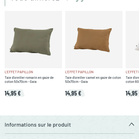
L'EFFET PAPILLON
L'EFFET PAPILLON
L'EFFET
Taie d'oreiller romarin en gaze de
Taie d'oreiller camel en gaze de coton
Taie d'or
coton 50x70cm - Gaia
50x70cm - Gaia
coton 60
14,95 €
14,95 €
14,95
Informations sur le produit