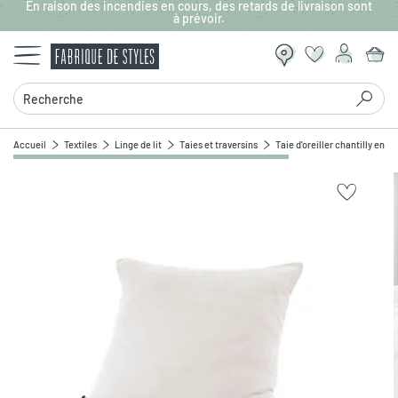
En raison des incendies en cours, des retards de livraison sont
Aller au contenu principal
à prévoir.
Recherche
Accueil
Textiles
Linge de lit
Taies et traversins
Taie d'oreiller chantilly en 
Zoomer sur l'image