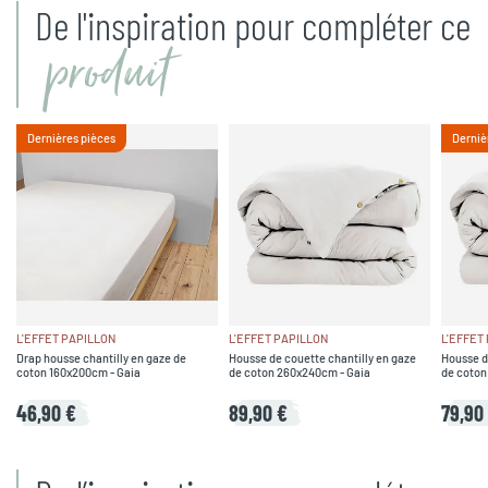
De l'inspiration pour compléter ce
produit
Dernières pièces
Derniè
L'EFFET PAPILLON
L'EFFET PAPILLON
L'EFFET
Drap housse chantilly en gaze de
Housse de couette chantilly en gaze
Housse d
coton 160x200cm - Gaia
de coton 260x240cm - Gaia
de coton
46,90 €
89,90 €
79,90