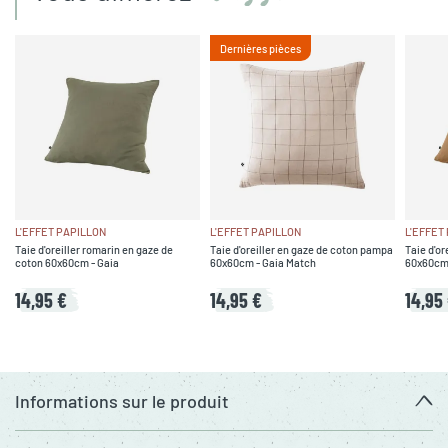
Dernières pièces
L'EFFET PAPILLON
L'EFFET PAPILLON
L'EFFET
Taie d'oreiller romarin en gaze de
Taie d'oreiller en gaze de coton pampa
Taie d'or
coton 60x60cm - Gaia
60x60cm - Gaia Match
60x60cm 
14,95 €
14,95 €
14,95
Informations sur le produit