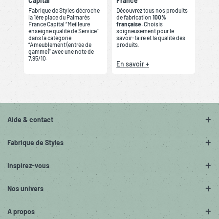
Capital
France
Fabrique de Styles décroche
Découvrez tous nos produits
la 1ère place du Palmarès
de fabrication
100%
France Capital “Meilleure
française
. Choisis
enseigne qualité de Service”
soigneusement pour le
dans la catégorie
savoir-faire et la qualité des
“Ameublement (entrée de
produits.
gamme)” avec une note de
7,95/10.
En savoir +
Aide & contact
Fabrique de Styles
Inspirez-vous
Nos univers
A propos