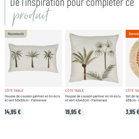
De l’inspiration pour compléter ce
produit
Nouveauté
Derniè
CÔTÉ TABLE
CÔTÉ TABLE
CÔTÉ TA
Housse de coussin palmier en lin écru
Housse de coussin palmier en lin écru
Set de ta
et vert 50x30cm - Palmeraie
et vert 43x43cm - Palmeraie
d38cm - 
14,95 €
19,95 €
3,95 