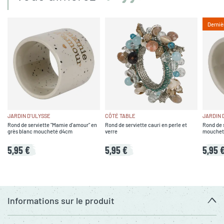
Derniè
JARDIN D'ULYSSE
CÔTÉ TABLE
JARDIN 
Rond de serviette "Mamie d'amour" en
Rond de serviette cauri en perle et
Rond de 
grès blanc moucheté d4cm
verre
mouchet
5,95 €
5,95 €
5,95 
Informations sur le produit