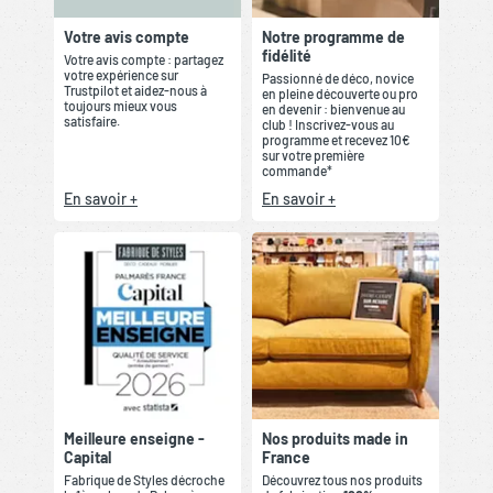
Votre avis compte
Notre programme de
fidélité
Votre avis compte : partagez
votre expérience sur
Passionné de déco, novice
Trustpilot et aidez-nous à
en pleine découverte ou pro
toujours mieux vous
en devenir : bienvenue au
satisfaire.
club ! Inscrivez-vous au
programme et recevez 10€
sur votre première
commande*
En savoir +
En savoir +
Meilleure enseigne -
Nos produits made in
Capital
France
Fabrique de Styles décroche
Découvrez tous nos produits