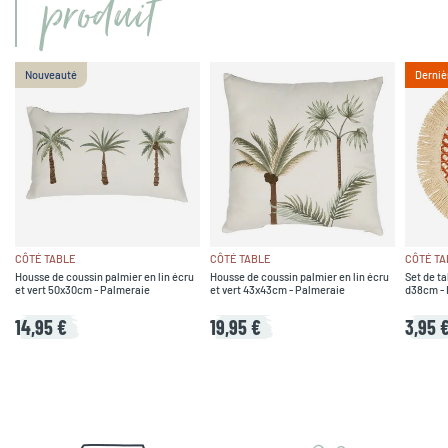
produit
Nouveauté
Derniè
CÔTÉ TABLE
CÔTÉ TABLE
CÔTÉ TA
Housse de coussin palmier en lin écru
Housse de coussin palmier en lin écru
Set de ta
et vert 50x30cm - Palmeraie
et vert 43x43cm - Palmeraie
d38cm - 
14,95 €
19,95 €
3,95 