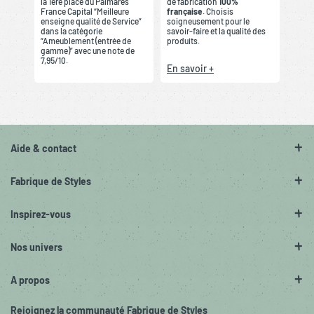
la 1ère place du Palmarès
de fabrication
100%
France Capital “Meilleure
française
. Choisis
enseigne qualité de Service”
soigneusement pour le
dans la catégorie
savoir-faire et la qualité des
“Ameublement (entrée de
produits.
gamme)” avec une note de
7,95/10.
En savoir +
Aide & contact
Fabrique de Styles
Inspirez-vous
Nos univers
A propos
Rejoignez la communauté Fabrique de Styles