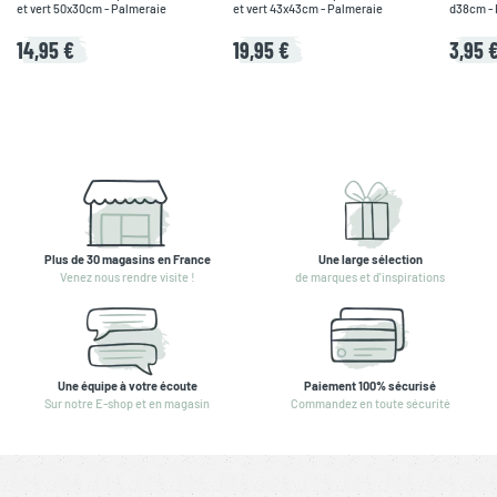
et vert 50x30cm - Palmeraie
et vert 43x43cm - Palmeraie
d38cm - 
14,95 €
19,95 €
3,95 
Plus de 30 magasins en France
Une large sélection
Venez nous rendre visite !
de marques et d'inspirations
Une équipe à votre écoute
Paiement 100% sécurisé
Sur notre E-shop et en magasin
Commandez en toute sécurité