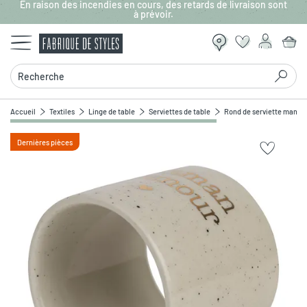
En raison des incendies en cours, des retards de livraison sont
Aller au contenu principal
à prévoir.
Recherche
Accueil
Textiles
Linge de table
Serviettes de table
Rond de serviette maman
Dernières pièces
Zoomer sur l'image