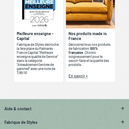
Meilleure enseigne -
Nos produits made in
Capital
France
Fabrique de Styles décroche
Découvrez tous nos produits
la 1ère place du Palmarès
de fabrication
100%
France Capital “Meilleure
française
. Choisis
enseigne qualité de Service”
soigneusement pour le
dans la catégorie
savoir-faire et la qualité des
“Ameublement (entrée de
produits.
gamme)” avec une note de
7,95/10.
En savoir +
Aide & contact
Fabrique de Styles