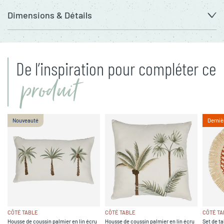
Dimensions & Détails
De l’inspiration pour compléter ce
produit
Nouveauté
Derniè
CÔTÉ TABLE
CÔTÉ TABLE
CÔTÉ TA
Housse de coussin palmier en lin écru
Housse de coussin palmier en lin écru
Set de ta