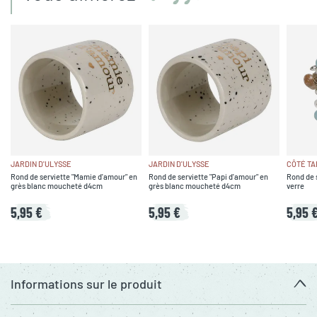
JARDIN D'ULYSSE
JARDIN D'ULYSSE
CÔTÉ TA
Rond de serviette "Mamie d'amour" en
Rond de serviette "Papi d'amour" en
Rond de s
grès blanc moucheté d4cm
grès blanc moucheté d4cm
verre
5,95 €
5,95 €
5,95 
Informations sur le produit