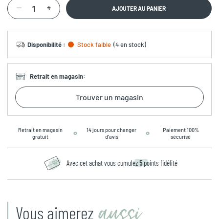
AJOUTER AU PANIER
Disponibilité
:
Stock faible
(
4 en stock
)
Retrait en magasin
:
Trouver un magasin
Retrait en magasin
14 jours pour changer
Paiement 100%
gratuit
d’avis
sécurisé
Avec cet achat vous cumulez
5
points fidélité
aussi
Vous aimerez