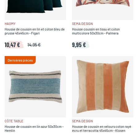
HAOMY
SEMA DESIGN
Housse de coussin en lin et coton bleu de
Housse coussin en tissu et coton
prusse 45x45cm - Figari
multicolore 50x30cm - Palmera
10,47 €
9,95 €
14,95 €
Dernières pièces
CÔTÉ TABLE
SEMA DESIGN
Housse de coussin en lin azur 50x30cm -
Housse de coussin en velours coton rayé
Hemlin
écru et terracotta 45x45cm - Klosen