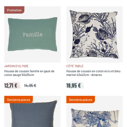
Promotion
JARDIN D'ULYSSE
CÔTÉ TABLE
Housse de coussin famille en gaze de
Housse de coussin en coton écru et bleu
coton sauge 50x35cm
marine 43x43cm - Amares
12,71 €
19,95 €
14,95 €
Dernières pièces
Dernières pièces