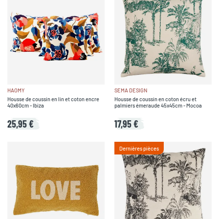
HAOMY
SEMA DESIGN
Housse de coussin en lin et coton encre
Housse de coussin en coton écru et
40x60cm - Ibiza
palmiers émeraude 45x45cm - Mocoa
25,95 €
17,95 €
Dernières pièces