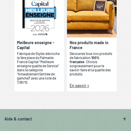
Meilleure enseigne -
Nos produits made in
Capital
France
Fabrique de Styles décroche
Découvrez tous nos produits
la 1ère place du Palmarès
de fabrication
100%
France Capital “Meilleure
française
. Choisis
enseigne qualité de Service”
soigneusement pour le
dans la catégorie
savoir-faire et la qualité des
“Ameublement (entrée de
produits.
gamme)” avec une note de
7,95/10.
En savoir +
Aide & contact