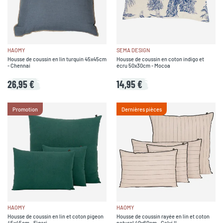
HAOMY
SEMA DESIGN
Housse de coussin en lin turquin 45x45cm
Housse de coussin en coton indigo et
- Chennai
écru 50x30cm - Mocoa
26,95 €
14,95 €
Promotion
Dernières pièces
HAOMY
HAOMY
Housse de coussin en lin et coton pigeon
Housse de coussin rayée en lin et coton
45x45cm - Figari
naturel 40x60cm - Calvi II